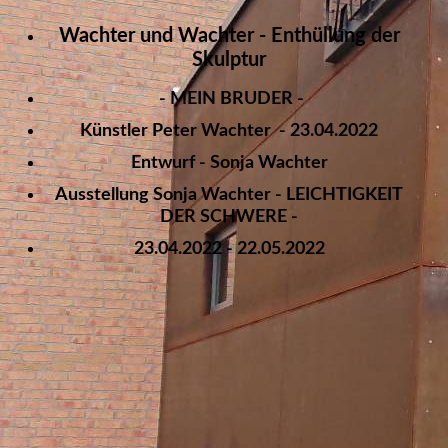
Wachter und Wachter - Enthüllung der
Skulptur
- MEIN BRUDER -
Künstler Peter Wachter - 23.04.2022
Entwurf - Sonja Wachter
Ausstellung Sonja Wachter - LEICHTIGKEIT
DER SCHWERE -
23.04.2022 - 22.05.2022