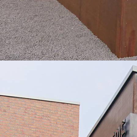
20220504_195227