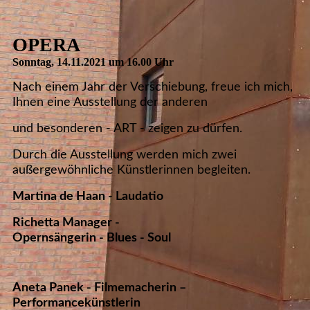
OPERA
Sonntag, 14.11.2021 um 16.00 Uhr
Nach einem Jahr der Verschiebung, freue ich mich,
Ihnen eine Ausstellung der anderen
und besonderen - ART - zeigen zu dürfen.
Durch die Ausstellung werden mich zwei
außergewöhnliche Künstlerinnen begleiten.
Martina de Haan - Laudatio
Richetta Manager -
Opernsängerin - Blues - Soul
Aneta Panek - Filmemacherin –
Performancekünstlerin