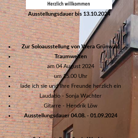
Ausstellungsdauer bis 13.10.2024
Zur Soloausstellung von Wera Grünwald
Traumwelten
am 04 August 2024
um 15.00 Uhr
lade ich sie und Ihre Freunde herzlich ein
Laudatio - Sonja Wachter
Gitarre - Hendrik Löw
Ausstellungsdauer 04.08. - 01.09.2024