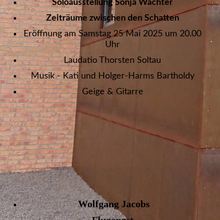
Soloausstellung Sonja Wachter
Zeiträume zwischen den Schatten
Eröffnung am Samstag 25 Mai 2025 um 20.00
Uhr
Laudatio Thorsten Soltau
Musik - Kati und Holger-Harms Bartholdy
Geige & Gitarre
Wolfgang Jacobs