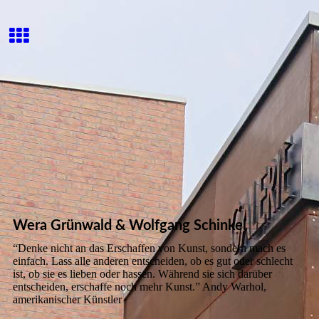
Wera Grünwald & Wolfgang Schinkel
“Denke nicht an das Erschaffen von Kunst, sondern mach es
einfach. Lass alle anderen entscheiden, ob es gut oder schlecht
ist, ob sie es lieben oder hassen. Während sie sich darüber
entscheiden, erschaffe noch mehr Kunst.” Andy Warhol,
amerikanischer Künstler